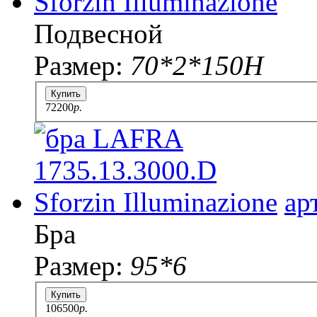
Подвесной
Размер:
70*2*150H
Купить
72200
p.
ар
Бра
Размер:
95*6
Купить
106500
p.