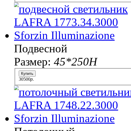
Подвесной
Размер:
45*250H
Купить
30500
p.