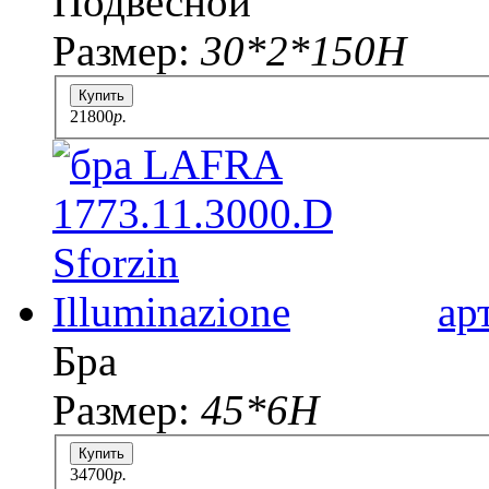
Подвесной
Размер:
30*2*150H
Купить
21800
p.
ар
Бра
Размер:
45*6H
Купить
34700
p.