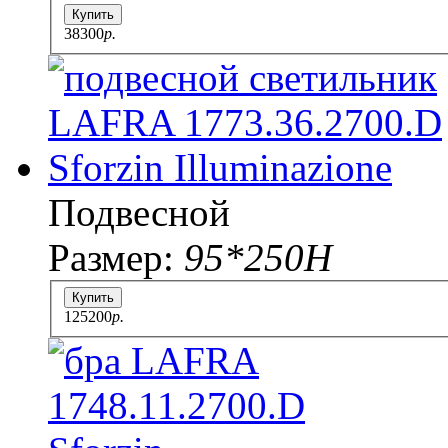
Купить
38300
p.
Подвесной
Размер:
95*250H
Купить
125200
p.