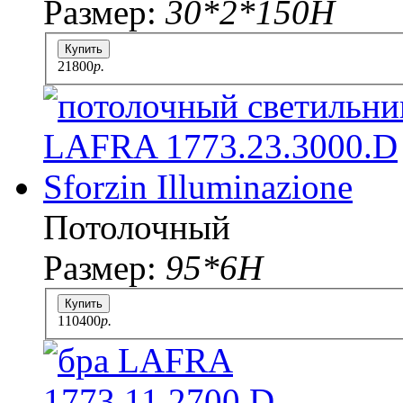
Размер:
30*2*150H
Купить
21800
p.
Потолочный
Размер:
95*6H
Купить
110400
p.