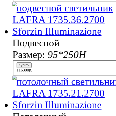
Подвесной
Размер:
95*250H
Купить
116300
p.