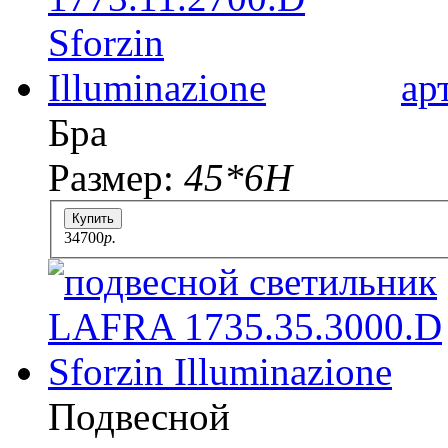
ар
Бра
Размер:
45*6H
Купить
34700
p.
Подвесной