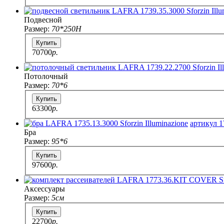
Подвесной
Размер:
70*250H
Купить
70700
p.
Потолочный
Размер:
70*6
Купить
63300
p.
артикул 1
Бра
Размер:
95*6
Купить
97600
p.
Аксессуары
Размер:
5см
Купить
22700
p.