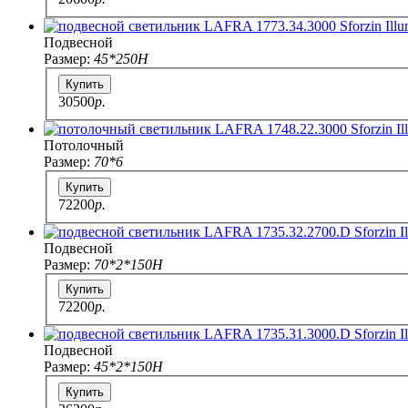
Подвесной
Размер:
45*250H
Купить
30500
p.
Потолочный
Размер:
70*6
Купить
72200
p.
Подвесной
Размер:
70*2*150H
Купить
72200
p.
Подвесной
Размер:
45*2*150Н
Купить