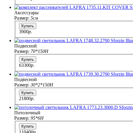
Аксессуары
Размер:
5см
Купить
3900
p.
Подвесной
Размер:
70*150H
Купить
63300
p.
Подвесной
Размер:
30*2*150H
Купить
21800
p.
Потолочный
Размер:
95*6H
Купить
110400
p.