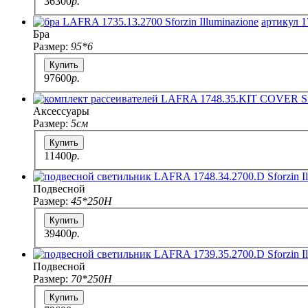
36300
p.
артикул 1
Бра
Размер:
95*6
Купить
97600
p.
Аксессуары
Размер:
5см
Купить
11400
p.
Подвесной
Размер:
45*250H
Купить
39400
p.
Подвесной
Размер:
70*250H
Купить