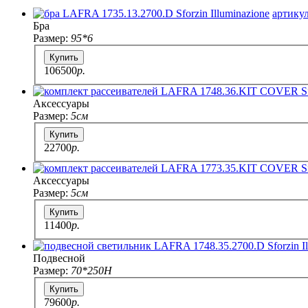
артикул
Бра
Размер:
95*6
Купить
106500
p.
Аксессуары
Размер:
5см
Купить
22700
p.
Аксессуары
Размер:
5см
Купить
11400
p.
Подвесной
Размер:
70*250H
Купить
79600
p.