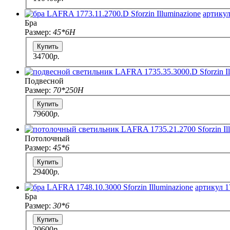
артикул
Бра
Размер:
45*6H
Купить
34700
p.
Подвесной
Размер:
70*250H
Купить
79600
p.
Потолочный
Размер:
45*6
Купить
29400
p.
артикул 1
Бра
Размер:
30*6
Купить
20600
p.