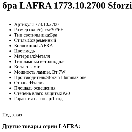
бра LAFRA 1773.10.2700 Sforz
Артикул:
1773.10.2700
Размер (в/ш/г), см:
30*6H
Тип светильника:
Бра
Стиль:
Современный
Коллекция:
LAFRA
Цвет:
медь
Материал:
Металл
Тип лампы:
светодиодная
Кол-во ламп:
Мощность лампы, Вт:
7W
Производитель:
Sforzin Illuminazione
Страна:
Италия
Площадь освещения:
Степень влаго защиты:
IP20
Гарантия на товар:
1 год
Под заказ
Другие товары серии LAFRA: